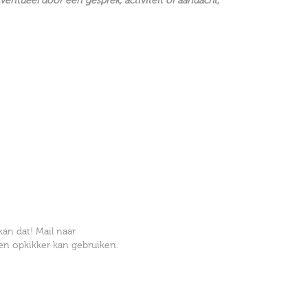
entueel door een gesprek, activiteit of aandacht,
kan dat! Mail naar
en opkikker kan gebruiken.