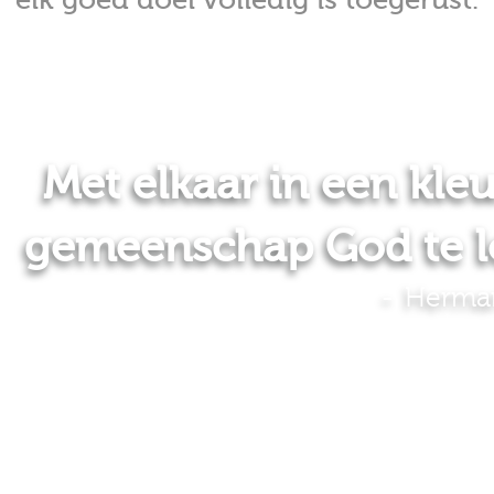
Met elkaar in een kleu
gemeenschap God te l
Herma