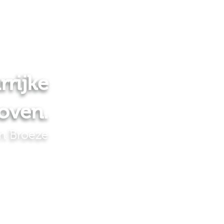
rrijke
oven.
n Broeze