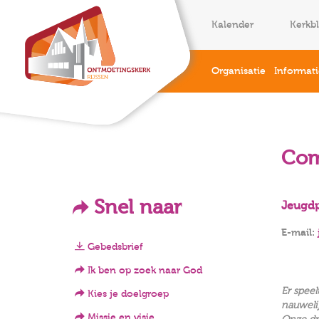
Kalender
Kerkb
Organisatie
Informat
Com
Snel naar
Jeugdp
E-mail:
Gebedsbrief
Ik ben op zoek naar God
Er spee
Kies je doelgroep
nauweli
Missie en visie