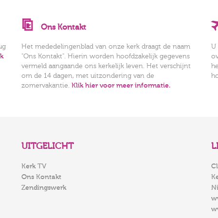
Ons Kontakt
ug
Het mededelingenblad van onze kerk draagt de naam
U 
rk
"Ons Kontakt". Hierin worden hoofdzakelijk gegevens
o
vermeld aangaande ons kerkelijk leven. Het verschijnt
he
om de 14 dagen, met uitzondering van de
h
zomervakantie.
Klik hier voor meer informatie.
UITGELICHT
L
Kerk TV
Cl
Ons Kontakt
K
Zendingswerk
N
w
w