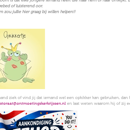
om is dat elke jongere iemand heeft die naar hem of haar omkijkt. Ev
gebed of luisterend oor.
 zou jullie hier graag bij willen helpen!!
mand ziek of vind jij dat iemand wel een opkikker kan gebruiken, dan 
storaat@ontmoetingskerkrijssen.nl
en laat weten waarom hij of zij e