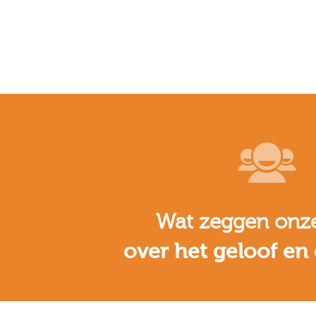
God is goed
Wat zeggen onze
over het geloof en
Harald Eertink
( 30 jaar)