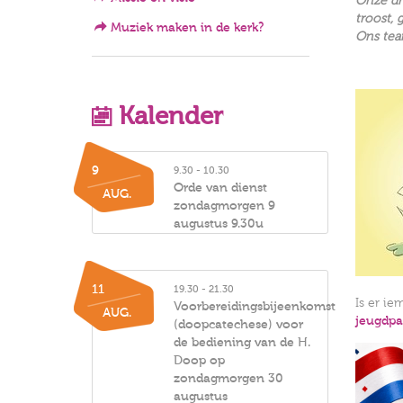
Onze dro
troost, 
Muziek maken in de kerk?
Ons team
Kalender
9
9.30 - 10.30
Orde van dienst
AUG.
zondagmorgen 9
augustus 9.30u
11
19.30 - 21.30
Is er ie
Voorbereidingsbijeenkomst
AUG.
jeugdpa
(doopcatechese) voor
de bediening van de H.
Doop op
zondagmorgen 30
augustus