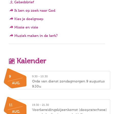
Gebedsbrief
Ik ben op zoek naar God
Kies je doelgroep
Missie en visie
Muziek maken in de kerk?
Kalender
9
9.30 - 10.30
Orde van dienst zondagmorgen 9 augustus
AUG.
9.30u
11
19.30 - 21.30
Voorbereidingsbijeenkomst (doopcatechese)
AUG.