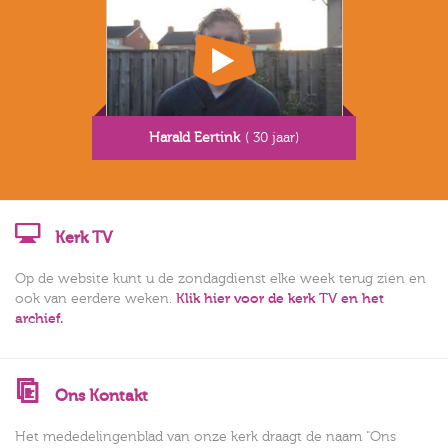
Harald Eertink
( 30 jaar)
Kerk TV
Op de website kunt u de zondagdienst elke week terug zien en
ook van eerdere weken.
Klik hier voor de kerk TV en het
archief.
Ons Kontakt
Het mededelingenblad van onze kerk draagt de naam "Ons