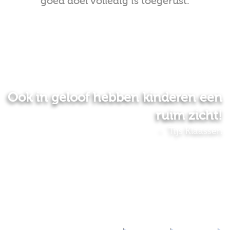
goed doel volledig is toegerust.
Ook in geloof hebben kinderen een
ruim zicht!
Tijs Klaassen