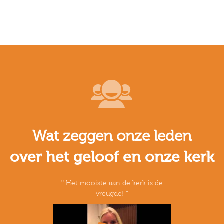
Wat zeggen onze leden
over het geloof en onze kerk
Het mooiste aan de kerk is de
vreugde!