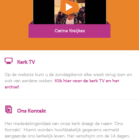
Carine Kreijkes
Kerk TV
Op de website kunt u de zondagdienst elke week terug zien en
ook van eerdere weken.
Klik hier voor de kerk TV en het
archief.
Ons Kontakt
Het mededelingenblad van onze kerk draagt de naam "Ons
Kontakt". Hierin worden hoofdzakelijk gegevens vermeld
aangaande ons kerkelijk leven. Het verschijnt om de 14 dagen,