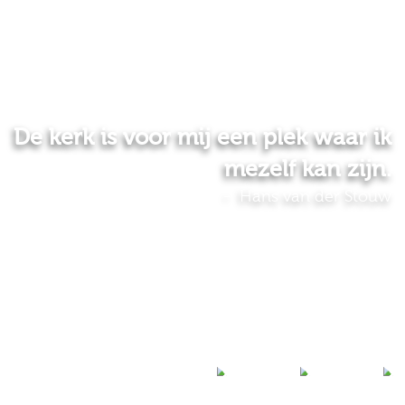
De kerk is voor mij een plek waar ik
mezelf kan zijn.
Hans van der Stouw