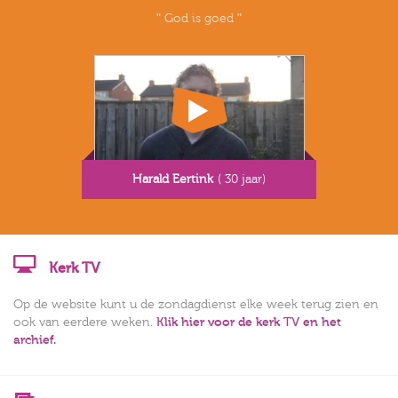
God is goed
Harald Eertink
( 30 jaar)
Kerk TV
Op de website kunt u de zondagdienst elke week terug zien en
ook van eerdere weken.
Klik hier voor de kerk TV en het
archief.